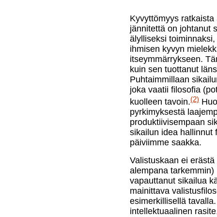
Kyvyttömyys ratkaista s
jännitettä on johtanut 
älylliseksi toiminnaksi,
ihmisen kyvyn mielekk
itseymmärrykseen. Täm
kuin sen tuottanut länsi
Puhtaimmillaan sikail
joka vaatii filosofia (p
(2)
kuolleen tavoin.
Huol
pyrkimyksestä laajempa
produktiivisempaan sik
sikailun idea hallinnut
päiviimme saakka.
Valistuskaan ei erästä 
alempana tarkemmin) 
vapauttanut sikailua kä
mainittava valistusfilos
esimerkillisellä tavalla
intellektuaalinen rasit