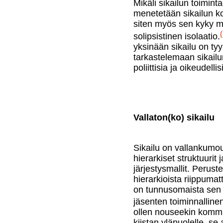
Mikäli sikailun toimint
menetetään sikailun k
siten myös sen kyky mu
solipsistinen isolaatio.
yksinään sikailu on ty
tarkastelemaan sikailu
poliittisia ja oikeudelli
Vallaton(ko) sikailu
Sikailu on vallankumou
hierarkiset struktuurit 
järjestysmallit. Perustee
hierarkioista riippumat
on tunnusomaista sen 
jäsenten toiminnalline
ollen nouseekin kommun
kiistan yläpuolelle, se 