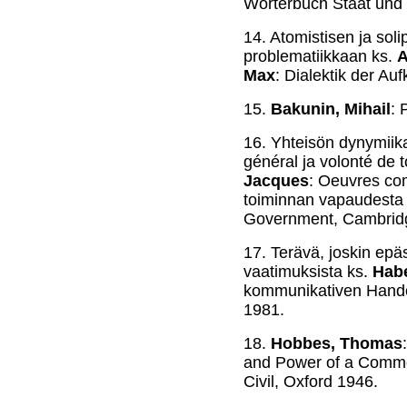
Wörterbuch Staat und P
14.
Atomistisen ja sol
problematiikkaan ks.
A
Max
: Dialektik der Au
15.
Bakunin, Mihail
: 
16.
Yhteisön dynymiika
général ja volonté de 
Jacques
: Oeuvres co
toiminnan vapaudest
Government, Cambrid
17.
Terävä, joskin epä
vaatimuksista ks.
Hab
kommunikativen Hande
1981.
18.
Hobbes, Thomas
and Power of a Commo
Civil, Oxford 1946.