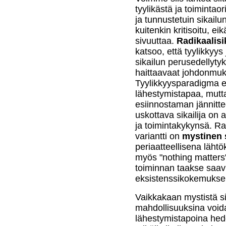
tyylikästä ja toimintao
ja tunnustetuin sikail
kuitenkin kritisoitu, ei
sivuuttaa.
Radikaalisi
katsoo, että tyylikkyys 
sikailun perusedellyty
haittaavaat johdonmuka
Tyylikkyysparadigma e
lähestymistapaa, mutta
esiinnostaman jännitt
uskottava sikailija on
ja toimintakykynsä. Ra
variantti on
mystinen 
periaatteellisena läht
myös "nothing matters".
toiminnan taakse saav
eksistenssikokemukse
Vaikkakaan mystistä sik
mahdollisuuksina voida
lähestymistapoina hede