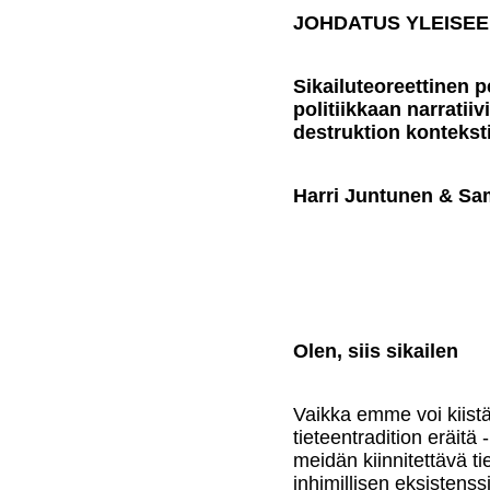
JOHDATUS YLEISEE
Sikailuteoreettinen p
politiikkaan narratiiv
destruktion kontekst
Harri Juntunen & Sam
Olen, siis sikailen
Vaikka emme voi kiist
tieteentradition eräitä 
meidän kiinnitettävä t
inhimillisen eksisten