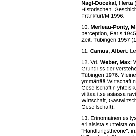
Nagl-Docekal, Herta
(
Historischen. Geschic
Frankfurt/M 1996.
10.
Merleau-Ponty, M
perception, Paris 194
Zeit, Tübingen 1957 (1
11.
Camus, Albert
: L
12.
Vrt.
Weber, Max
: 
Grundriss der verstehe
Tübingen 1976. Yleine
ymmärtää Wirtschaftin t
Gesellschaftin yhteisk
viittaa itse asiassa ra
Wirtschaft, Gastwirtsc
Gesellschaft).
13.
Erinomainen esity
erilaisista suhteista o
"Handlungstheorie", in: