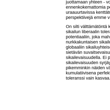
juottamaan yhteen - vo
ennenkokemattomia per
uraauurtavissa kenttä
perspektiivejä emme vo
On silti välttämätöntä 
sikailun liberaalin tol
potentiaaliin, joka mah
nurkkakuntaisen sikai
globaaliin sikailuyhtei
sietävän suvaitsevaisuu
sikailevaisuudella. Ei
sikailevaisuuden syrjä
pikemminkin näiden vä
kumulatiivisena perfekt
toleranssi vain kasvaa