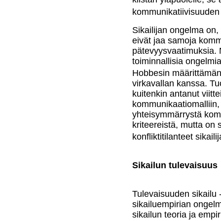
kommunikatiivisuuden
Sikailijan ongelma on, 
eivät jaa samoja kommu
pätevyysvaatimuksia. N
toiminnallisia ongelmia
Hobbesin määrittämän 
virkavallan kanssa. T
kuitenkin antanut viitt
kommunikaatiomalliin, j
yhteisymmärrystä kom
kriteereistä, mutta on
konfliktitilanteet sikail
Sikailun tulevaisuus
Tulevaisuuden sikailu
sikailuempirian ongelm
sikailun teoria ja emp