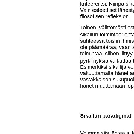
kriteereiksi. Niinpä sik
Vain esteettiset lähest
filosofisen refleksion.
Toinen, välittömästi est
sikailun toimintaorienta
suhteessa toisiin ihmisi
ole päämäärää, vaan se
toimintaa, siihen liittyy
pyrkimyksiä vaikuttaa 
Esimerkiksi sikailija vo
vakuuttamalla hänet a
vastakkaisen sukupuol
hänet muuttamaan lopp
Sikailun paradigmat
Voimme siis lähteä siitä