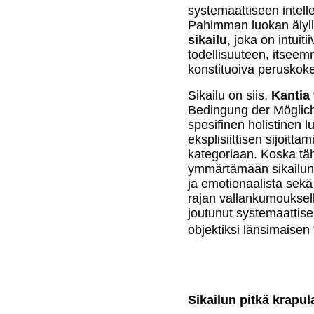
systemaattiseen intelle
Pahimman luokan älylli
sikailu
, joka on intui
todellisuuteen, itseem
konstituoiva peruskok
Sikailu on siis,
Kantia
Bedingung der Möglich
spesifinen holistinen 
eksplisiittisen sijoitt
kategoriaan. Koska täh
ymmärtämään sikailun 
ja emotionaalista sekä 
rajan vallankumouksell
joutunut systemaattise
objektiksi länsimaisen f
Sikailun pitkä krapul