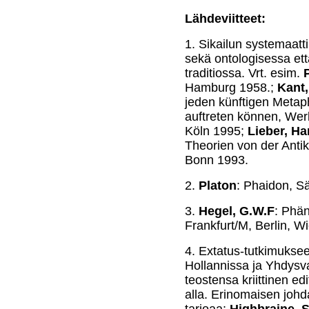
Lähdeviitteet:
1.
Sikailun systemaatt
sekä ontologisessa että
traditiossa. Vrt. esim.
Hamburg 1958.;
Kant
jeden künftigen Metaph
auftreten können, Wer
Köln 1995;
Lieber, H
Theorien von der Antik
Bonn 1993.
2.
Platon
: Phaidon, S
3.
Hegel, G.W.F
: Phä
Frankfurt/M, Berlin, W
4.
Extatus-tutkimuksee
Hollannissa ja Yhdysv
teostensa kriittinen edi
alla. Erinomaisen joh