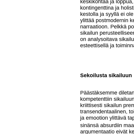
keskikohtaa ja loppua,
kontingenttina ja holis
kestolla ja syyllä ei ol
ylittää postmodernin k
narraatioon. Pelkkä pos
sikailun perusteellise
on analysoitava sikailu
esteettisellä ja toiminna
Sekoilusta sikailuun
Päästäksemme diletant
kompetenttiin sikailuu
kriittisesti sikailun pr
transendentaalinen, toi
ja emootion ylittävä t
sinänsä absurdiin maa
argumentaatio eivät ke