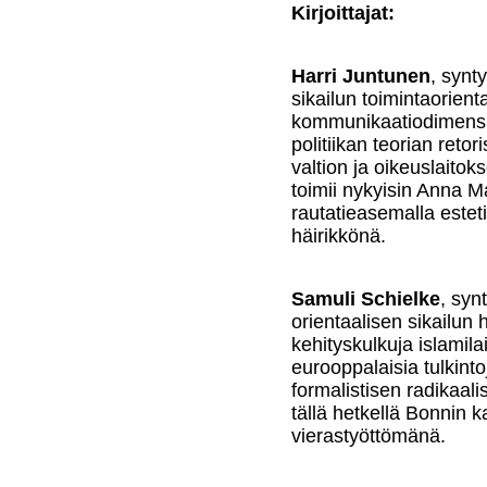
Kirjoittajat:
Harri Juntunen
, synt
sikailun toimintaorienta
kommunikaatiodimensi
politiikan teorian ret
valtion ja oikeuslaitok
toimii nykyisin Anna M
rautatieasemalla estet
häirikkönä.
Samuli Schielke
, syn
orientaalisen sikailun 
kehityskulkuja islamil
eurooppalaisia tulkinto
formalistisen radikaali
tällä hetkellä Bonnin 
vierastyöttömänä.