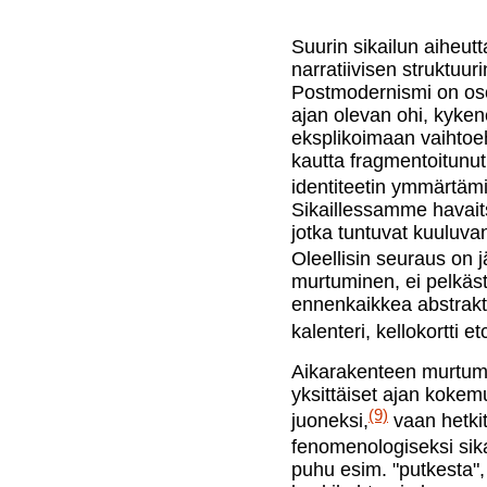
Suurin sikailun aiheut
narratiivisen struktuuri
Postmodernismi on oso
ajan olevan ohi, kyken
eksplikoimaan vaihtoeh
kautta fragmentoitunut
identiteetin ymmärtämi
Sikaillessamme havaitse
jotka tuntuvat kuuluvan
Oleellisin seuraus on 
murtuminen, ei pelkäst
ennenkaikkea abstraktil
kalenteri, kellokortti 
Aikarakenteen murtumi
yksittäiset ajan kokemu
(9)
juoneksi,
vaan hetkit
fenomenologiseksi sikai
puhu esim. "putkesta", s