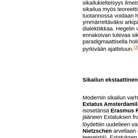
sikailukielteisyys ilme
sikailua myös teoreetti
tuotannossa voidaan h
ymmärrettäväksi arkipäi
dialektiikkaa. Hegelin 
ennakoivan tulevaa sik
paradigmaattisella holi
(3
pyrkivään ajatteluun.
Sikailun ekstaattinen
Modernin sikailun varh
Extatus Amsterdamil
isosetänsä
Erasmus R
jääneen Extatuksen fra
löydettiin uudelleen va
Nietzschen
arvellaan 
teeseistä). Extatuksen 