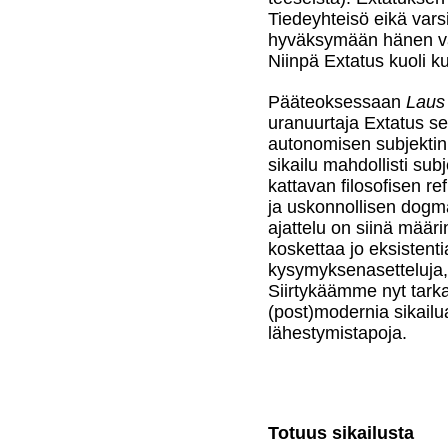
Tiedeyhteisö eikä varsi
hyväksymään hänen val
Niinpä Extatus kuoli ku
Pääteoksessaan
Laus 
uranuurtaja Extatus sek
autonomisen subjektin
sikailu mahdollisti su
kattavan filosofisen re
ja uskonnollisen dogma
ajattelu on siinä määri
koskettaa jo eksistenti
kysymyksenasetteluja, 
Siirtykäämme nyt tar
(post)modernia sikailua
lähestymistapoja.
Totuus sikailusta