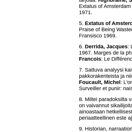
tarjoaa:
Highbraine, 
Extatus of Amsterdam 
1971.
5.
Extatus of Amste
Praise of Being Waste
Fransisco 1969.
6.
Derrida, Jacques
: 
1967. Marges de la ph
Francois
: Le Différen
7.
Sattuva analyysi kaik
pakkorakenteista ja nii
Foucault, Michel
: L'o
Surveiller et punir: na
8.
Miltei paradoksilta
on vaivannut sikailijoit
ainoastaan hetkellisest
periaatteellinen este aj
9.
Historian, narraatio