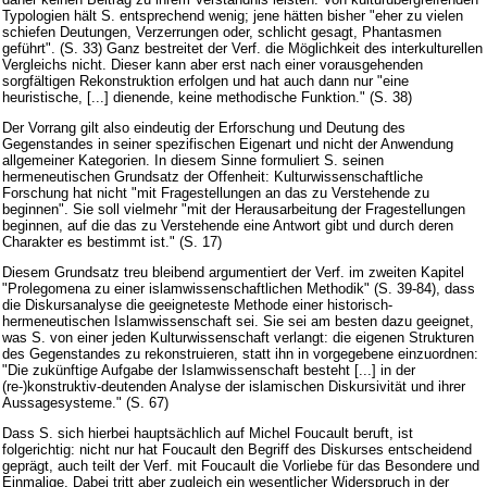
Typologien hält S. entsprechend wenig; jene hätten bisher "eher zu vielen
schiefen Deutungen, Verzerrungen oder, schlicht gesagt, Phantasmen
geführt". (S. 33) Ganz bestreitet der Verf. die Möglichkeit des interkulturellen
Vergleichs nicht. Dieser kann aber erst nach einer vorausgehenden
sorgfältigen Rekonstruktion erfolgen und hat auch dann nur "eine
heuristische, [...] dienende, keine methodische Funktion." (S. 38)
Der Vorrang gilt also eindeutig der Erforschung und Deutung des
Gegenstandes in seiner spezifischen Eigenart und nicht der Anwendung
allgemeiner Kategorien. In diesem Sinne formuliert S. seinen
hermeneutischen Grundsatz der Offenheit: Kulturwissenschaftliche
Forschung hat nicht "mit Fragestellungen an das zu Verstehende zu
beginnen". Sie soll vielmehr "mit der Herausarbeitung der Fragestellungen
beginnen, auf die das zu Verstehende eine Antwort gibt und durch deren
Charakter es bestimmt ist." (S. 17)
Diesem Grundsatz treu bleibend argumentiert der Verf. im zweiten Kapitel
"Prolegomena zu einer islamwissenschaftlichen Methodik" (S. 39-84), dass
die Diskursanalyse die geeigneteste Methode einer historisch-
hermeneutischen Islamwissenschaft sei. Sie sei am besten dazu geeignet,
was S. von einer jeden Kulturwissenschaft verlangt: die eigenen Strukturen
des Gegenstandes zu rekonstruieren, statt ihn in vorgegebene einzuordnen:
"Die zukünftige Aufgabe der Islamwissenschaft besteht [...] in der
(re-)konstruktiv-deutenden Analyse der islamischen Diskursivität und ihrer
Aussagesysteme." (S. 67)
Dass S. sich hierbei hauptsächlich auf Michel Foucault beruft, ist
folgerichtig: nicht nur hat Foucault den Begriff des Diskurses entscheidend
geprägt, auch teilt der Verf. mit Foucault die Vorliebe für das Besondere und
Einmalige. Dabei tritt aber zugleich ein wesentlicher Widerspruch in der