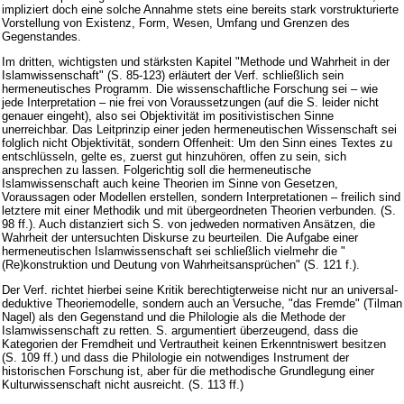
impliziert doch eine solche Annahme stets eine bereits stark vorstrukturierte
Vorstellung von Existenz, Form, Wesen, Umfang und Grenzen des
Gegenstandes.
Im dritten, wichtigsten und stärksten Kapitel "Methode und Wahrheit in der
Islamwissenschaft" (S. 85-123) erläutert der Verf. schließlich sein
hermeneutisches Programm. Die wissenschaftliche Forschung sei – wie
jede Interpretation – nie frei von Voraussetzungen (auf die S. leider nicht
genauer eingeht), also sei Objektivität im positivistischen Sinne
unerreichbar. Das Leitprinzip einer jeden hermeneutischen Wissenschaft sei
folglich nicht Objektivität, sondern Offenheit: Um den Sinn eines Textes zu
entschlüsseln, gelte es, zuerst gut hinzuhören, offen zu sein, sich
ansprechen zu lassen. Folgerichtig soll die hermeneutische
Islamwissenschaft auch keine Theorien im Sinne von Gesetzen,
Voraussagen oder Modellen erstellen, sondern Interpretationen – freilich sind
letztere mit einer Methodik und mit übergeordneten Theorien verbunden. (S.
98 ff.). Auch distanziert sich S. von jedweden normativen Ansätzen, die
Wahrheit der untersuchten Diskurse zu beurteilen. Die Aufgabe einer
hermeneutischen Islamwissenschaft sei schließlich vielmehr die "
(Re)konstruktion und Deutung von Wahrheitsansprüchen" (S. 121 f.).
Der Verf. richtet hierbei seine Kritik berechtigterweise nicht nur an universal-
deduktive Theoriemodelle, sondern auch an Versuche, "das Fremde" (Tilman
Nagel) als den Gegenstand und die Philologie als die Methode der
Islamwissenschaft zu retten. S. argumentiert überzeugend, dass die
Kategorien der Fremdheit und Vertrautheit keinen Erkenntniswert besitzen
(S. 109 ff.) und dass die Philologie ein notwendiges Instrument der
historischen Forschung ist, aber für die methodische Grundlegung einer
Kulturwissenschaft nicht ausreicht. (S. 113 ff.)