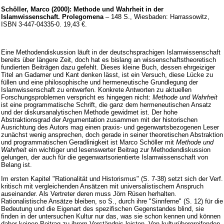
Schöller, Marco (2000): Methode und Wahrheit in der
Islamwissenschaft. Prolegomena
– 148 S., Wiesbaden: Harrassowitz,
ISBN 3-447-04335-0. 19,43 €.
Eine Methodendiskussion läuft in der deutschsprachigen Islamwissenschaft
bereits über längere Zeit, doch hat es bislang an wissenschaftstheoretisch
fundierten Beiträgen dazu gefehlt. Dieses kleine Buch, dessen ehrgeiziger
Titel an Gadamer und Kant denken lässt, ist ein Versuch, diese Lücke zu
füllen und eine philosophische und hermeneutische Grundlegung der
Islamwissenschaft zu entwerfen. Konkrete Antworten zu aktuellen
Forschungsproblemen verspricht es hingegen nicht:
Methode und Wahrheit
ist eine programmatische Schrift, die ganz dem hermeneutischen Ansatz
und der diskursanalytischen Methode gewidmet ist. Der hohe
Abstraktionsgrad der Argumentation zusammen mit der historischen
Ausrichtung des Autors mag einen praxis- und gegenwartsbezogenen Leser
zunächst wenig ansprechen, doch gerade in seiner theoretischen Abstraktion
und programmatischen Geradlinigkeit ist Marco Schöller mit
Methode und
Wahrheit
ein wichtiger und lesenswerter Beitrag zur Methodendiskussion
gelungen, der auch für die gegenwartsorientierte Islamwissenschaft von
Belang ist.
Im ersten Kapitel "Rationalität und Historismus" (S. 7-38) setzt sich der Verf.
kritisch mit vergleichenden Ansätzen mit universalistischem Anspruch
auseinander. Als Vertreter deren muss Jörn Rüsen herhalten.
Rationalistische Ansätze bleiben, so S., durch ihre "Sinnferne" (S. 12) für die
Bedeutung und die Eigenart des spezifischen Gegenstandes blind, sie
finden in der untersuchen Kultur nur das, was sie schon kennen und können
daher keinen Beitrag zu ihrem Verständnis leisten. Von kulturübergreifenden