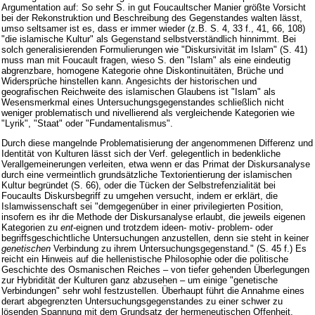
Argumentation auf: So sehr S. in gut Foucaultscher Manier größte Vorsicht
bei der Rekonstruktion und Beschreibung des Gegenstandes walten lässt,
umso seltsamer ist es, dass er immer wieder (z.B. S. 4, 33 f., 41, 66, 108)
"die islamische Kultur" als Gegenstand selbstverständlich hinnimmt. Bei
solch generalisierenden Formulierungen wie "Diskursivität im Islam" (S. 41)
muss man mit Foucault fragen, wieso S. den "Islam" als eine eindeutig
abgrenzbare, homogene Kategorie ohne Diskontinuitäten, Brüche und
Widersprüche hinstellen kann. Angesichts der historischen und
geografischen Reichweite des islamischen Glaubens ist "Islam" als
Wesensmerkmal eines Untersuchungsgegenstandes schließlich nicht
weniger problematisch und nivellierend als vergleichende Kategorien wie
"Lyrik", "Staat" oder "Fundamentalismus".
Durch diese mangelnde Problematisierung der angenommenen Differenz und
Identität von Kulturen lässt sich der Verf. gelegentlich in bedenkliche
Verallgemeinerungen verleiten, etwa wenn er das Primat der Diskursanalyse
durch eine vermeintlich grundsätzliche Textorientierung der islamischen
Kultur begründet (S. 66), oder die Tücken der Selbstrefenzialität bei
Foucaults Diskursbegriff zu umgehen versucht, indem er erklärt, die
Islamwissenschaft sei "demgegenüber in einer privilegierten Position,
insofern es ihr die Methode der Diskursanalyse erlaubt, die jeweils eigenen
Kategorien zu
ent
-eignen und trotzdem ideen- motiv- problem- oder
begriffsgeschichtliche Untersuchungen anzustellen, denn sie steht in keiner
genetischen
Verbindung zu ihrem Untersuchungsgegenstand." (S. 45 f.) Es
reicht ein Hinweis auf die hellenistische Philosophie oder die politische
Geschichte des Osmanischen Reiches – von tiefer gehenden Überlegungen
zur Hybridität der Kulturen ganz abzusehen – um einige "genetische
Verbindungen" sehr wohl festzustellen. Überhaupt führt die Annahme eines
derart abgegrenzten Untersuchungsgegenstandes zu einer schwer zu
lösenden Spannung mit dem Grundsatz der hermeneutischen Offenheit,