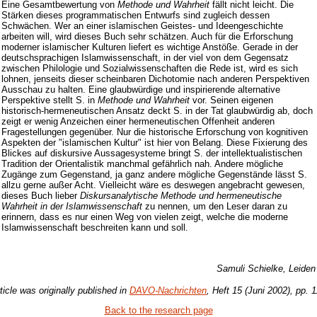
Eine Gesamtbewertung von
Methode und Wahrheit
fällt nicht leicht. Die
Stärken dieses programmatischen Entwurfs sind zugleich dessen
Schwächen. Wer an einer islamischen Geistes- und Ideengeschichte
arbeiten will, wird dieses Buch sehr schätzen. Auch für die Erforschung
moderner islamischer Kulturen liefert es wichtige Anstöße. Gerade in der
deutschsprachigen Islamwissenschaft, in der viel von dem Gegensatz
zwischen Philologie und Sozialwissenschaften die Rede ist, wird es sich
lohnen, jenseits dieser scheinbaren Dichotomie nach anderen Perspektiven
Ausschau zu halten. Eine glaubwürdige und inspirierende alternative
Perspektive stellt S. in
Methode und Wahrheit
vor. Seinen eigenen
historisch-hermeneutischen Ansatz deckt S. in der Tat glaubwürdig ab, doch
zeigt er wenig Anzeichen einer hermeneutischen Offenheit anderen
Fragestellungen gegenüber. Nur die historische Erforschung von kognitiven
Aspekten der "islamischen Kultur" ist hier von Belang. Diese Fixierung des
Blickes auf diskursive Aussagesysteme bringt S. der intellektualistischen
Tradition der Orientalistik manchmal gefährlich nah. Andere mögliche
Zugänge zum Gegenstand, ja ganz andere mögliche Gegenstände lässt S.
allzu gerne außer Acht. Vielleicht wäre es deswegen angebracht gewesen,
dieses Buch lieber
Diskursanalytische Methode und hermeneutische
Wahrheit in der Islamwissenschaft
zu nennen, um den Leser daran zu
erinnern, dass es nur einen Weg von vielen zeigt, welche die moderne
Islamwissenschaft beschreiten kann und soll.
Samuli Schielke, Leiden
ticle was originally published in
DAVO-Nachrichten
, Heft 15 (Juni 2002), pp. 
Back to the research page